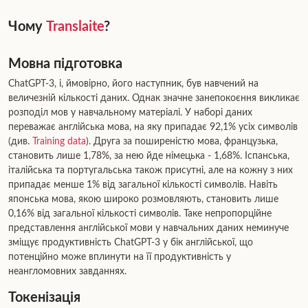
Чому
Translaite
?
Мовна підготовка
ChatGPT-3, і, ймовірно, його наступник, був навчений на
величезній кількості даних. Однак значне занепокоєння викликає
розподіл мов у навчальному матеріалі. У наборі даних
переважає англійська мова, на яку припадає 92,1% усіх символів
(див.
Training data
). Друга за поширеністю мова, французька,
становить лише 1,78%, за нею йде німецька - 1,68%. Іспанська,
італійська та португальська також присутні, але на кожну з них
припадає менше 1% від загальної кількості символів. Навіть
японська мова, якою широко розмовляють, становить лише
0,16% від загальної кількості символів. Таке непропорційне
представлення англійської мови у навчальних даних неминуче
зміщує продуктивність ChatGPT-3 у бік англійської, що
потенційно може вплинути на її продуктивність у
неангломовних завданнях.
Токенізація