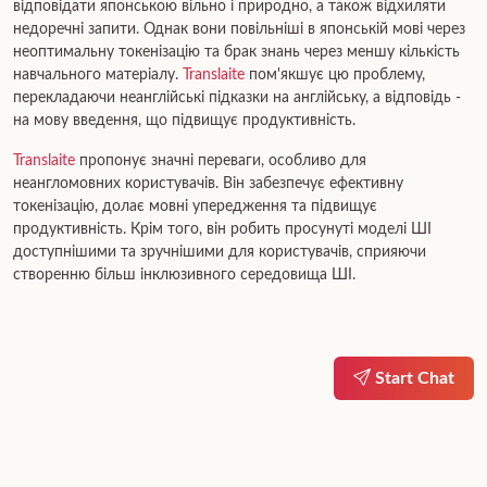
відповідати японською вільно і природно, а також відхиляти
недоречні запити. Однак вони повільніші в японській мові через
неоптимальну токенізацію та брак знань через меншу кількість
навчального матеріалу.
Translaite
пом'якшує цю проблему,
перекладаючи неанглійські підказки на англійську, а відповідь -
на мову введення, що підвищує продуктивність.
Translaite
пропонує значні переваги, особливо для
неангломовних користувачів. Він забезпечує ефективну
токенізацію, долає мовні упередження та підвищує
продуктивність. Крім того, він робить просунуті моделі ШІ
доступнішими та зручнішими для користувачів, сприяючи
створенню більш інклюзивного середовища ШІ.
Start Chat