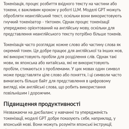
Токенізація, процес розбиття вхідного тексту на частини або
токени, є важливим кроком у роботі LLM. Моделі GPT можуть
обробляти неанглійський текст, оскільки вони використовують
гнучкий токенізатор - тіктокен. Однак процес токенізації
упереджено орієнтований на англійську мову, оскільки для
представлення неанглійського тексту потрібно більше токенів.
Токенізація часто розглядає кожне слово або частину слова як
окремий токен. Це добре працює для англійської та інших мов,
які використовують пробіли для розділення слів. Однак такі
мови, як японська або китайська, які не використовують
пробіли, стикаються з проблемами. У цих мовах один символ
може представляти ціле слово або поняття, і ці символи часто
вимагають більше байт для представлення в цифровому
вигляді, ніж англійські слова, що робить використання
повільнішим і дорожчим.
Підвищення продуктивності
Незважаючи на дисбаланс у навчанні та упередженість
токенізації, моделі GPT добре показують себе, наприклад, у
японській мові. Вони можуть розуміти японські інструкції,