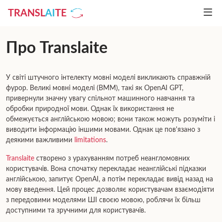
TRANSL
AI
TE
Про Translaite
У світі штучного інтелекту мовні моделі викликають справжній
фурор. Великі мовні моделі (ВММ), такі як OpenAI GPT,
привернули значну увагу спільнот машинного навчання та
обробки природної мови. Однак їх використання не
обмежується англійською мовою; вони також можуть розуміти і
виводити інформацію іншими мовами. Однак це пов'язано з
деякими важливими
limitations
.
Translaite
створено з урахуванням потреб неангломовних
користувачів. Вона спочатку перекладає неанглійські підказки
англійською, запитує OpenAI, а потім перекладає вивід назад на
мову введення. Цей процес дозволяє користувачам взаємодіяти
з передовими моделями ШІ своєю мовою, роблячи їх більш
доступними та зручними для користувачів.