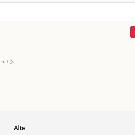
siune de încercare. Faceți clic pe butonul Feedback și spuneți-m
atuit
👍
Alte