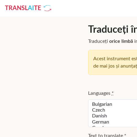
TRANSL
AI
TE
Traduceți î
Traduceți
orice limbă
i
Acest instrument est
de mai jos și anunța
Languages
*
Text to translate
*