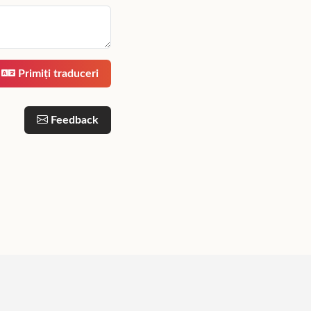
i dacă vă place sau dacă aveți nevoie de mai multe caractere.
Primiți traduceri
Feedback