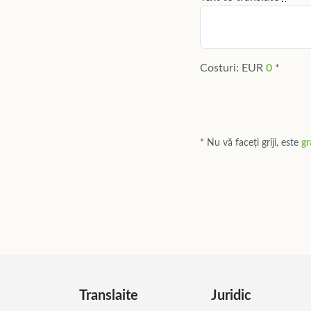
Aceasta este doar o ver
Costuri: EUR
0
*
* Nu vă faceți griji, este
gr
* Ohh nu, prea
scump
😱
Translaite
Juridic