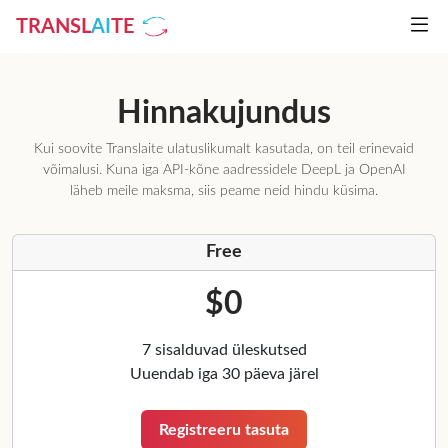
TRANSL
AI
TE
Hinnakujundus
Kui soovite Translaite ulatuslikumalt kasutada, on teil erinevaid
võimalusi. Kuna iga API-kõne aadressidele DeepL ja OpenAI
läheb meile maksma, siis peame neid hindu küsima.
Free
$0
7 sisalduvad üleskutsed
Uuendab iga 30 päeva järel
Registreeru tasuta