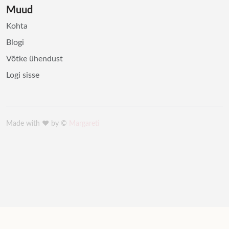
Muud
Kohta
Blogi
Võtke ühendust
Logi sisse
Made with ♥️ by ©
Margareti