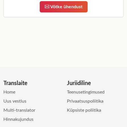
Võtke ühendust
Translaite
Juriidiline
Home
Teenusetingimused
Uus vestlus
Privaatsuspoliitika
Multi-translator
Küpsiste poliitika
Hinnakujundus